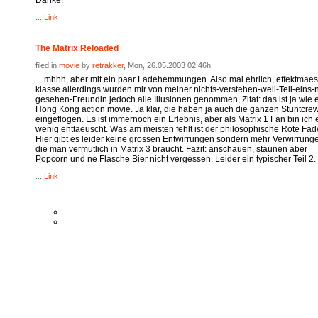
Danke!
...
Link
The Matrix Reloaded
filed in
movie
by
retrakker
, Mon, 26.05.2003 02:46h
... mhhh, aber mit ein paar Ladehemmungen. Also mal ehrlich, effektmaes
klasse allerdings wurden mir von meiner nichts-verstehen-weil-Teil-eins-n
gesehen-Freundin jedoch alle Illusionen genommen, Zitat: das ist ja wie 
Hong Kong action movie. Ja klar, die haben ja auch die ganzen Stuntcre
eingeflogen. Es ist immernoch ein Erlebnis, aber als Matrix 1 Fan bin ich 
wenig enttaeuscht. Was am meisten fehlt ist der philosophische Rote Fad
Hier gibt es leider keine grossen Entwirrungen sondern mehr Verwirrung
die man vermutlich in Matrix 3 braucht. Fazit: anschauen, staunen aber
Popcorn und ne Flasche Bier nicht vergessen. Leider ein typischer Teil 2.
...
Link