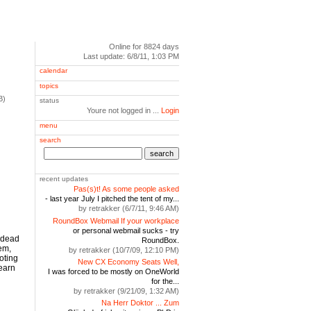
Online for 8824 days
Last update: 6/8/11, 1:03 PM
calendar
topics
B)
status
Youre not logged in ...
Login
menu
search
search
recent updates
Pas(s)t! As some people asked
- last year July I pitched the tent of my...
by retrakker (6/7/11, 9:46 AM)
RoundBox Webmail If your workplace
or personal webmail sucks - try
e dead
RoundBox.
em,
by retrakker (10/7/09, 12:10 PM)
oting
New CX Economy Seats Well,
earn
I was forced to be mostly on OneWorld
for the...
by retrakker (9/21/09, 1:32 AM)
Na Herr Doktor ... Zum