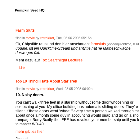
Pumpkin Seed HQ
Farm Sluts
filed in
movie
by
retrakker
, Tue, 03.06.2003 05:15h
Ok, Chipstüte raus und den hier anschauen:
farmsluts
(video/quicktime, 0 K
update: ist ein Quicktime-Stream und antville hat ne Matheschwäche,
deswegen 0kb
Mehr dazu auf
Fox Searchlight Lectures
...
Link
Top 10 Thing I Hate About Star Trek
filed in
movie
by
retrakker
, Wed, 28.05.2003 06:02h
10. Noisy doors.
You can't walk three feet in a starship without some door whooshing or
screeching at you. My office building has automatic sliding doors. They'r
silent. If those doors went "wheet!" every time a person walked through th
about once a month some guy in accounting would snap and go on a sho
rampage. Sorry Scotty, the IEEE has revoked your membership until you l
to master WD-40.
mehr gibt es hier